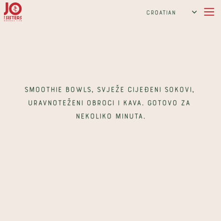
Select Language
Croatian
Zdrav doručak u Zagrebu 
koji te stvarno drži sitim
Smoothie bowls, svježe cijeđeni sokovi, 
uravnoteženi obroci i kava. Gotovo za 
nekoliko minuta.
Pogledaj meni
Imaš pitanja? Piši nam